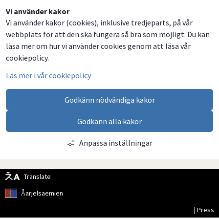
Dela
Dela
Dela
Dela
Vi använder kakor
Vi använder kakor (cookies), inklusive tredjeparts, på vår
på
på
på
via
webbplats för att den ska fungera så bra som möjligt. Du kan
Facebook
Twitter
LinkedIn
email
läsa mer om hur vi använder cookies genom att läsa vår
cookiepolicy.
Läs mer i vår cookiepolicy
Godkänn nödvändiga kakor
Godkänn alla kakor
Anpassa inställningar
Translate
Åarjelsaemien
| Press