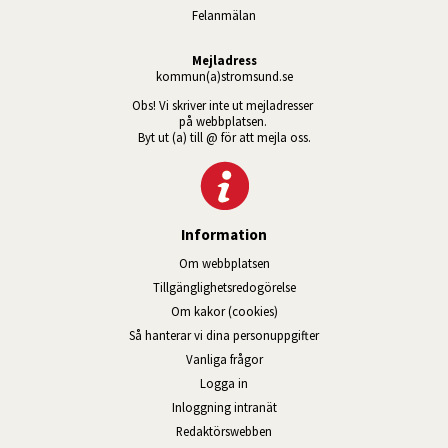
Felanmälan
Mejladress
kommun(a)stromsund.se
Obs! Vi skriver inte ut mejladresser 
på webbplatsen. 
Byt ut (a) till @ för att mejla oss.
Information
Om webbplatsen
Tillgänglig­hets­redo­görelse
Om kakor (cookies)
Så hanterar vi dina personuppgifter
Vanliga frågor
Logga in
Öppnas i nytt fönster.
Inloggning intranät
Redaktörswebben