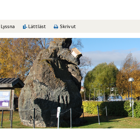
Lyssna
Lättläst
Skriv ut