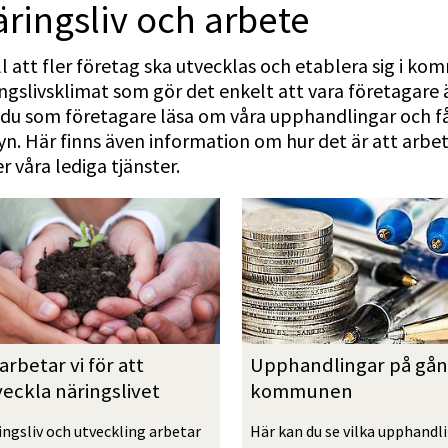
rings­liv och arbete
ill att fler företag ska utvecklas och etablera sig i ko
ngslivsklimat som gör det enkelt att vara företagare 
du som företagare läsa om våra upphandlingar och få 
syn. Här finns även information om hur det är att arb
r våra lediga tjänster.
arbetar vi för att 
Upphand­lingar på gång
eckla näringslivet
kommunen
ngsliv och utveckling arbetar 
Här kan du se vilka upphandli