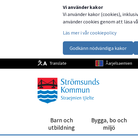
Dela
Dela
Dela
Dela
Vi använder kakor
Vi använder kakor (cookies), inklusi
på
på
på
via
använder cookies genom att läsa vår
Facebook
Twitter
LinkedIn
email
Läs mer i vår cookiepolicy
Godkänn nödvändiga kakor
Translate
Åarjelsaemien
Barn och
Bygga, bo och
utbild­ning
miljö