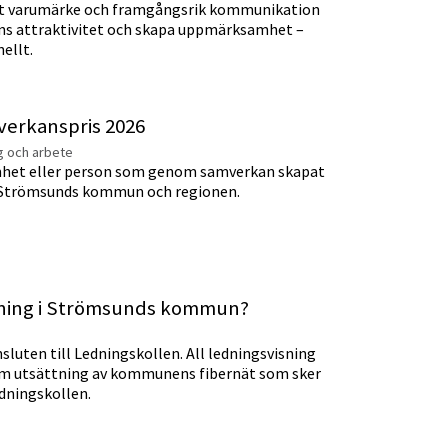
kt varumärke och framgångsrik kommunikation
ens attraktivitet och skapa uppmärksamhet –
ellt.
verkanspris 2026
ng och arbete
mhet eller person som genom samverkan skapat
a Strömsunds kommun och regionen.
sning i Strömsunds kommun?
uten till Ledningskollen. All ledningsvisning
tom utsättning av kommunens fibernät som sker
edningskollen.