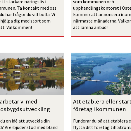
ett starkare näringsliv i 
som kommunen och 
munen. Ta kontakt med oss 
upphandlings­kontoret i Öste
u har frågor du vill bolla. Vi 
kommer att annonsera inom 
 hjälpa dig med stort som 
närmaste månaderna. Välko
tt. Välkommen!
att lämna anbud!
arbetar vi med 
Att etablera eller start
ndsbygdsutveckling
företag i kommunen
du en idé att utveckla din 
Funderar du på att etablera el
d? Vi erbjuder stöd med bland 
flytta ditt företag till Ström