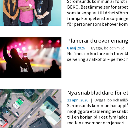
Strömsunds kommun är först i
BEKO, Bestämmelser för arbet
som är kopplat till Arbetsförm
främja kompetensförsörjningen
för personer som behöver kom
Planerar du evenemang 
8 maj 2026
|
Bygga, bo och miljö
Nu finns en kortare och förenk
servering av alkohol – perfekt f
Nya snabbladdare för el
22 april 2026
|
Bygga, bo och miljö
Strömsunds kommun har upplåti
möjliggöra etablering av snabb
till en början blir det fyra la
mellan november och januari.