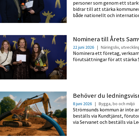
personer som genom ett star
bidrar till att stärka kommun
både nationellt och internation
Nominera till Årets Sam
22 juni 2026
|
Näringsliv, utveckli
Nominera ett företag, verksa
förutsättningar för att stärk
Behöver du ledningsvi
8 juni 2026
|
Bygga, bo och miljö
Strömsunds kommun är inte ansl
beställs via Kundtjänst, föru
via Servanet och beställs via L