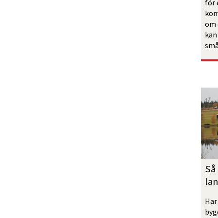
för 
kom
om d
kan
små
Så 
la
Har 
byg