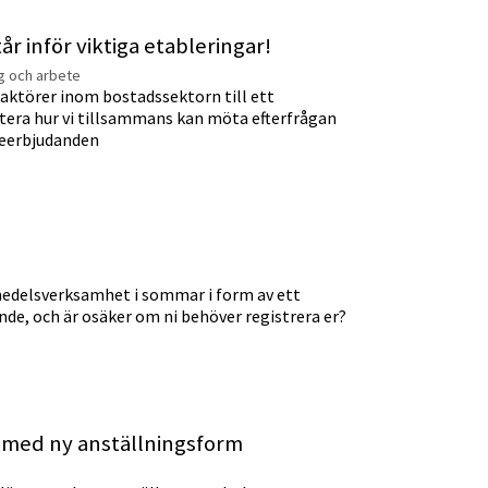
inför viktiga etableringar!
ng och arbete
ktörer inom bostadssektorn till ett
era hur vi tillsammans kan möta efterfrågan
deerbjudanden
smedelsverksamhet i sommar i form av ett
de, och är osäker om ni behöver registrera er?
 med ny anställningsform