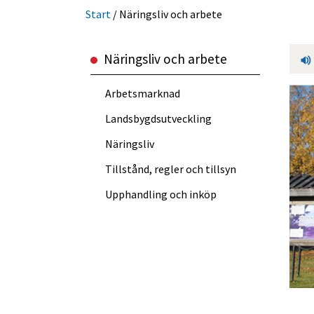
Start
/
Närings­liv och arbete
Närings­liv och arbete
Arbets­marknad
Landsbygds­ut­veckling
Näringsliv
Tillstånd, regler och tillsyn
Upphandling och inköp