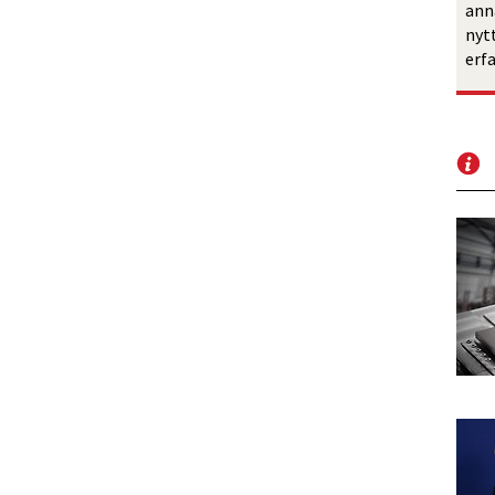
ann
nyt
erf