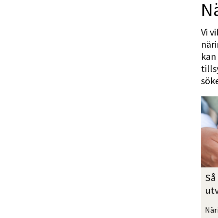
Nä
Vi v
näri
kan 
till
söke
Så 
utv
Näri