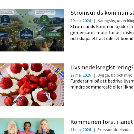
Strömsunds kommun står 
29 maj 2026
|
Näringsliv, utveckli
Strömsunds kommun bjuder in a
gemensamt möte för att diskut
och skapa ett attraktivt boen
Livsmedelsregistrering?
27 maj 2026
|
Bygga, bo och miljö
Funderar ni på att bedriva liv
mindre sommarcafé eller liknan
Kommunen först i länet
11 maj 2026
|
Pressmeddelande