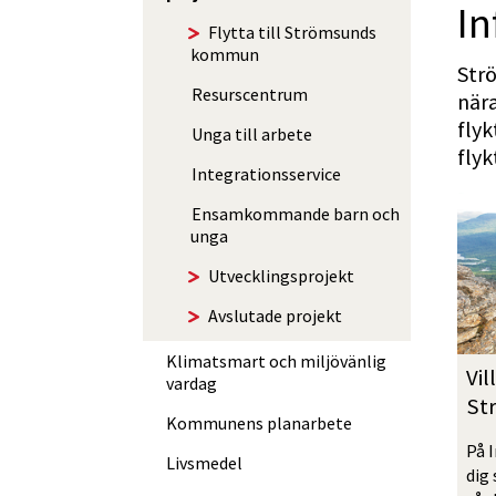
In
Flytta till Strömsunds
kommun
Strö
Resurs­centrum
nära
flyk
Unga till arbete
flyk
Integrationsservice
Ensamkommande barn och
unga
Utvecklingsprojekt
Avslutade projekt
Klimatsmart och miljövänlig
Vil
vardag
St
Kommunens planarbete
På I
Livsmedel
dig 