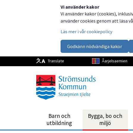
Dela
Dela
Dela
Dela
Vi använder kakor
Vi använder kakor (cookies), inklusi
på
på
på
via
använder cookies genom att läsa vår
Facebook
Twitter
LinkedIn
email
Läs mer i vår cookiepolicy
Godkänn nödvändiga kakor
Translate
Åarjelsaemien
Barn och
Bygga, bo och
utbild­ning
miljö