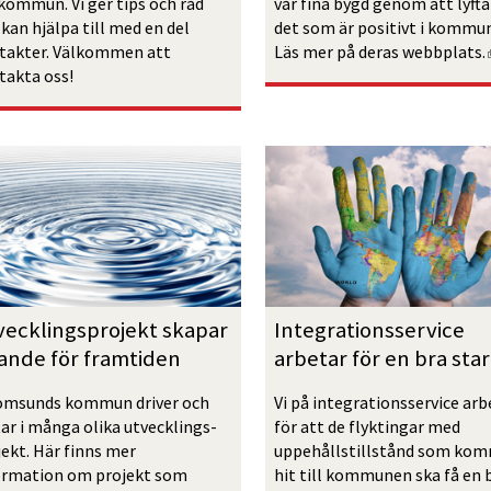
kommun. Vi ger tips och råd 
vår fina bygd genom att lyfta 
kan hjälpa till med en del 
det som är positivt i kommun
takter. Välkommen att 
Läs mer på deras webbplats.
takta oss!
vecklingsprojekt skapar 
Integrationsservice 
rande för framtiden
arbetar för en bra star
ömsunds kommun driver och 
Vi på integrationsservice arbe
tar i många olika utvecklings­
för att de flyktingar med 
ekt. Här finns mer 
uppehållstillstånd som kom
ormation om projekt som 
hit till kommunen ska få en b