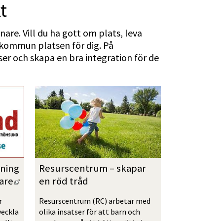
t
re. Vill du ha gott om plats, leva 
 kommun platsen för dig. På 
r och skapa en bra integration för de 
ning 
Resurscentrum – skapar 
Länk till annan webbplats, öppnas i nytt fönst
nare
en röd tråd
 
Resurscentrum (RC) arbetar med 
eckla 
olika insatser för att barn och 