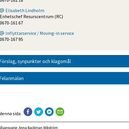
0670-162 18
Elisabeth Lindholm
Enhetschef Resurscentrum (RC)
0670-161 67
Inflyttarservice / Moving-in service
0670-167 95
Förslag, synpunkter och klagomål
Felanmälan
 denna sida:
llsansvarig:
Anna Backman Wikström