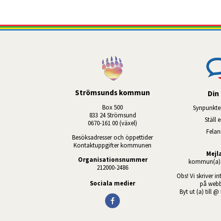
Strömsunds kommun
Din 
Box 500
Synpunkte
833 24 Strömsund
Ställ 
0670-161 00 (växel)
Fela
Besöksadresser och öppettider
Kontaktuppgifter kommunen
Mejl
Organisationsnummer
kommun(a)s
212000-2486
Obs! Vi skriver in
Sociala medier
på webb
Byt ut (a) till @