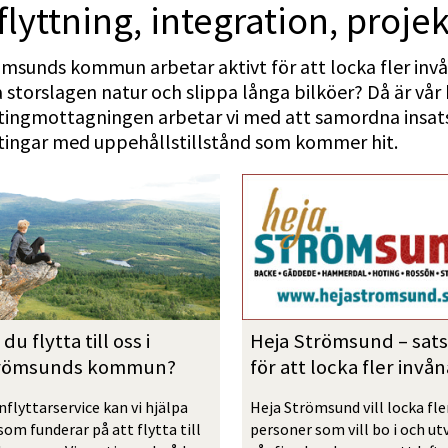
flyttning, integration, projek
msunds kommun arbetar aktivt för att locka fler invåna
 storslagen natur och slippa långa bilköer? Då är vår
tingmottagningen arbetar vi med att samordna insatse
tingar med uppehållstillstånd som kommer hit. 
l du flytta till oss i 
Heja Strömsund – sats
römsunds kommun?
för att locka fler invå
nflyttarservice kan vi hjälpa 
Heja Strömsund vill locka fler
som funderar på att flytta till 
personer som vill bo i och utv