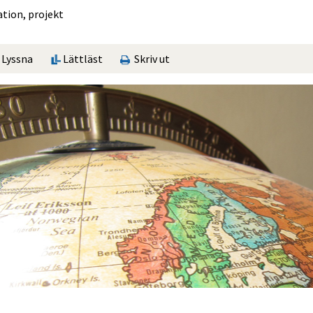
ation, projekt
Lyssna
Lättläst
Skriv ut