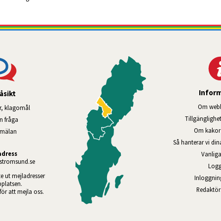
Infor
åsikt
Om webb
r, klagomål
Tillgänglig­he
en fråga
Om kakor 
nmälan
Så hanterar vi di
adress
Vanliga
tromsund.se
Logg
te ut mejladresser 
Inloggnin
platsen. 
Redaktö
 för att mejla oss.