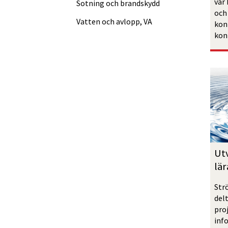
vår 
Sotning och brandskydd
och 
Vatten och avlopp, VA
kon
kon
Ut
lä
Str
del
proj
inf