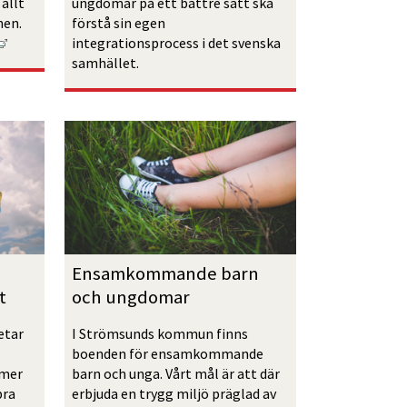
allt 
ungdomar på ett bättre sätt ska 
en. 
förstå sin egen 
Länk till annan webbplats, öppnas i nytt fönster.
integrationsprocess i det svenska 
samhället.
Ensamkommande barn 
t
och ungdomar
tar 
I Strömsunds kommun finns 
boenden för ensamkommande 
mer 
barn och unga. Vårt mål är att där 
ra 
erbjuda en trygg miljö präglad av 