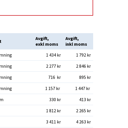
Avgift, 
Avgift, 
t
exkl moms 
inkl moms
ömning
1 434 kr
1 792 kr
ömning
2 277 kr
2 846 kr
ömning
716  kr
895 kr
ömning
1 157 kr 
1 447 kr 
bm
330 kr
413 kr
1 812 kr
2 265 kr
3 411 kr
4 263 kr