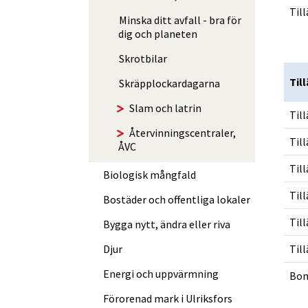
Til
Minska ditt avfall - bra för
dig och planeten
Skrotbilar
Til
Til
Skräp­­plockar­­dagarna
Slam och latrin
Til
Åter­vin­nings­centraler,
Til
ÅVC
Til
Biologisk mångfald
Til
Bostäder och offentliga lokaler
Til
Bygga nytt, ändra eller riva
Til
Djur
Energi och uppvärmning
Bom
Förorenad mark i Ulriksfors