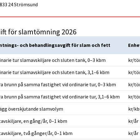
833 24 Strömsund
ift för slamtömning 2026
tnings- och behandlingsavgift för slam och fett
Enhe
inarie tur slamavskiljare och sluten tank, 0–3 kbm
kr/t
inarie tur slamavskiljare och sluten tank, 3,1–6 kbm
kr/t
ra brunn på samma fastighet vid ordinarie tur, 0–3 kbm
kr/t
ra brunn på samma fastighet vid ordinarie tur, 3,1–6 kbm
kr/t
lägg överskjutande slamvolym
kr/k
tavskiljare, en gång/år, 0–1 kbm
kr/år
tavskiljare, två gånger/år, 0–1 kbm
kr/år