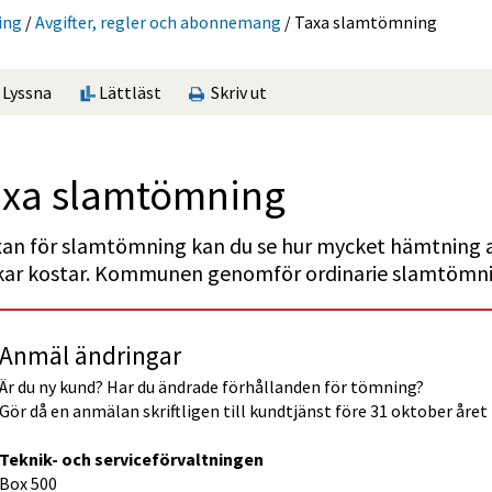
ing
/
Avgifter, regler och abonnemang
/
Taxa slamtömning
Lyssna
Lättläst
Skriv ut
axa slamtömning
xan för slamtömning kan du se hur mycket hämtning av
kar kostar. Kommunen genomför ordinarie slamtömning
Anmäl ändringar
Är du ny kund? Har du ändrade förhållanden för tömning?
Gör då en anmälan skriftligen till kundtjänst före 31 oktober året
Teknik- och serviceförvaltningen
Box 500