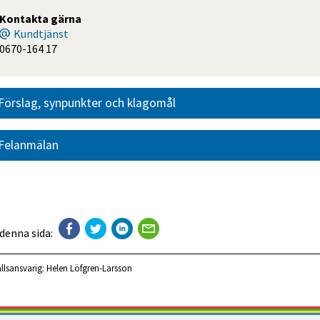
Kontakta gärna
Kundtjänst
0670-164 17
Förslag, synpunkter och klagomål
Felanmälan
 denna sida:
llsansvarig:
Helen Löfgren-Larsson