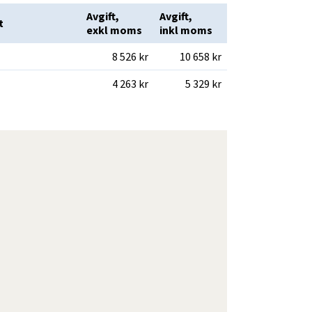
Avgift, 
Avgift, 
t
exkl moms 
inkl moms
8 526 kr
10 658 kr
4 263 kr
5 329 kr