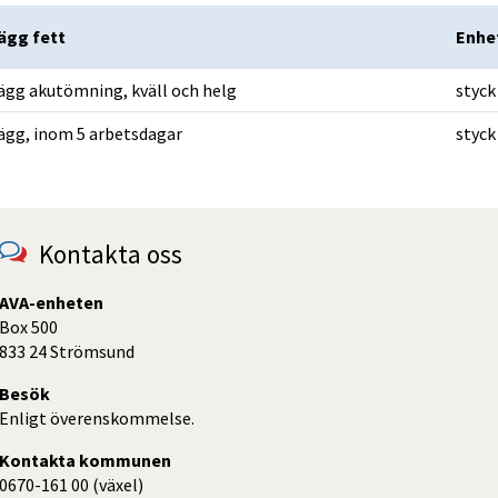
lägg fett
lägg fett
Enhe
lägg akutömning, kväll och helg
styck
lägg, inom 5 arbetsdagar
styck
Kontakta oss
AVA-enheten
Box 500
833 24 Strömsund
Besök
Enligt överenskommelse.
Kontakta kommunen
0670-161 00 (växel)