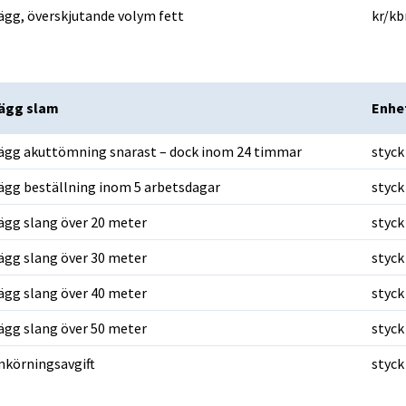
lägg, överskjutande volym fett
kr/k
lägg slam
lägg slam
Enhe
lägg akuttömning snarast – dock inom 24 timmar
styck
lägg beställning inom 5 arbetsdagar
styck
lägg slang över 20 meter
styck
lägg slang över 30 meter
styck
lägg slang över 40 meter
styck
lägg slang över 50 meter
styck
körningsavgift
styck