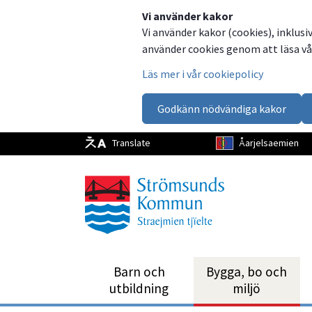
Dela
Dela
Dela
Dela
Vi använder kakor
Vi använder kakor (cookies), inklusi
på
på
på
via
använder cookies genom att läsa vår
Facebook
Twitter
LinkedIn
email
Läs mer i vår cookiepolicy
Godkänn nödvändiga kakor
Translate
Åarjelsaemien
Barn och
Bygga, bo och
utbild­ning
miljö