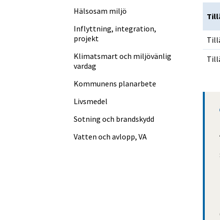
Til
Hälsosam miljö
Til
Inflyttning, integration,
projekt
Til
Klimatsmart och miljövänlig
Til
vardag
Kommunens planarbete
Livsmedel
Sotning och brandskydd
Vatten och avlopp, VA