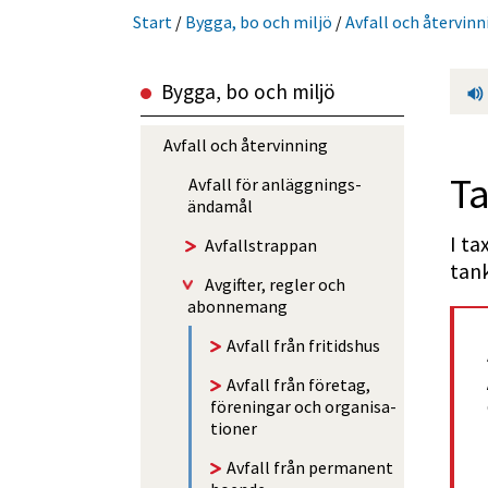
Start
/
Bygga, bo och miljö
/
Avfall och återvinn
Bygga, bo och miljö
Avfall och återvinning
T
Avfall för anlägg­nings­
ändamål
I ta
Avfalls­trappan
tan
Avgifter, regler och
abonnemang
Avfall från fritidshus
Avfall från företag,
föreningar och organi­sa­
tioner
Avfall från permanent