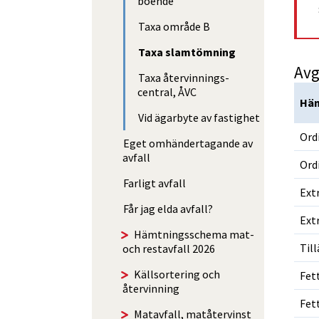
boende
Taxa område B
Taxa slamtömning
Avg
Taxa åter­vinnings­
central, ÅVC
Häm
Vid ägarbyte av fastighet
Ord
Eget omhänder­tagande av
avfall
Ord
Farligt avfall
Ext
Får jag elda avfall?
Ext
Hämtningsschema mat-
Til
och restavfall 2026
Käll­sorte­ring och
Fet
återvinning
Fet
Matavfall, matåtervinst