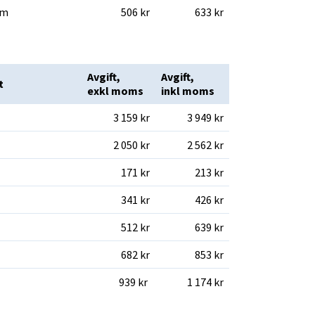
bm
506 kr
633 kr
Avgift, 
Avgift, 
t
exkl moms 
inkl moms
3 159 kr
3 949 kr
2 050 kr
2 562 kr
171 kr
213 kr
341 kr
426 kr
512 kr
639 kr
682 kr
853 kr
939 kr 
1 174 kr