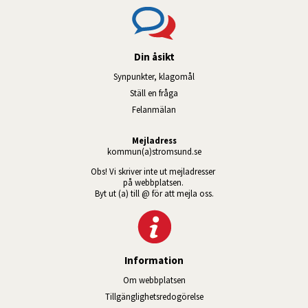
Din åsikt
Synpunkter, klagomål
Ställ en fråga
Felanmälan
Mejladress
kommun(a)stromsund.se
Obs! Vi skriver inte ut mejladresser 
på webbplatsen. 
Byt ut (a) till @ för att mejla oss.
Information
Om webbplatsen
Tillgänglig­hets­redo­görelse