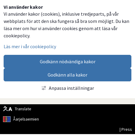
Dela
Dela
Dela
Dela
Vi använder kakor
Vi använder kakor (cookies), inklusive tredjeparts, på vår
på
på
på
via
webbplats för att den ska fungera så bra som möjligt. Du kan
Facebook
Twitter
LinkedIn
email
läsa mer om hur vi använder cookies genom att läsa vår
cookiepolicy.
Läs mer i vår cookiepolicy
Godkänn nödvändiga kakor
Godkänn alla kakor
Anpassa inställningar
Translate
Åarjelsaemien
| Press