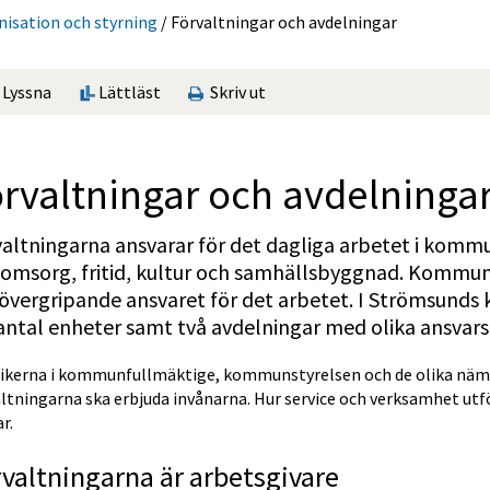
sation och styrning
/
Förvalt­ningar och avdelningar
Lyssna
Lättläst
Skriv ut
rvalt­ningar och avdelninga
altningarna ansvarar för det dagliga arbetet i komm
omsorg, fritid, kultur och samhällsbyggnad. Kommund
övergripande ansvaret för det arbetet. I Strömsunds
antal enheter samt två avdelningar med olika ansvar
tikerna i kommunfullmäktige, kommunstyrelsen och de olika nämnd
ltningarna ska erbjuda invånarna. Hur service och verksamhet utför
r.
valtningarna är arbetsgivare