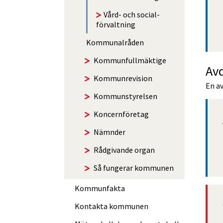
Vård- och social­
förvaltning
Kommunal­råden
Kommun­fullmäktige
Av
Kommun­revision
En av
Kommun­styrelsen
Koncernföretag
Nämnder
Rådgivande organ
Så fungerar kommunen
Kommunfakta
Kontakta kommunen