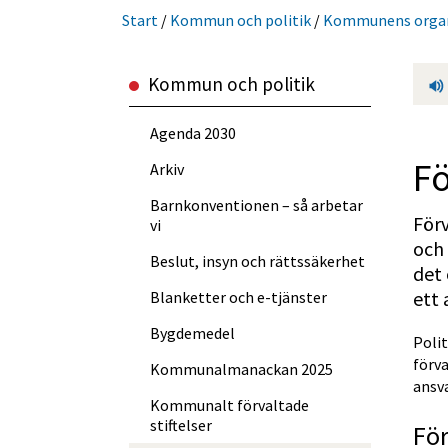
Start
/
Kommun och politik
/
Kommunens organi
Kommun och politik
Agenda 2030
Fö
Arkiv
Barnkonventionen – så arbetar
Förv
vi
och 
Beslut, insyn och rättssäkerhet
det 
ett 
Blanketter och e-tjänster
Bygdemedel
Poli
förva
Kommun­almanackan 2025
ansva
Kommunalt förvaltade
stiftelser
För