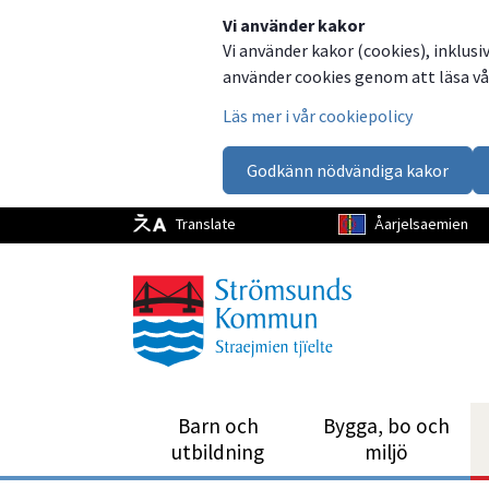
Dela
Dela
Dela
Dela
Vi använder kakor
Vi använder kakor (cookies), inklusi
på
på
på
via
använder cookies genom att läsa vår
Facebook
Twitter
LinkedIn
email
Läs mer i vår cookiepolicy
Godkänn nödvändiga kakor
Translate
Åarjelsaemien
Barn och
Bygga, bo och
utbild­ning
miljö