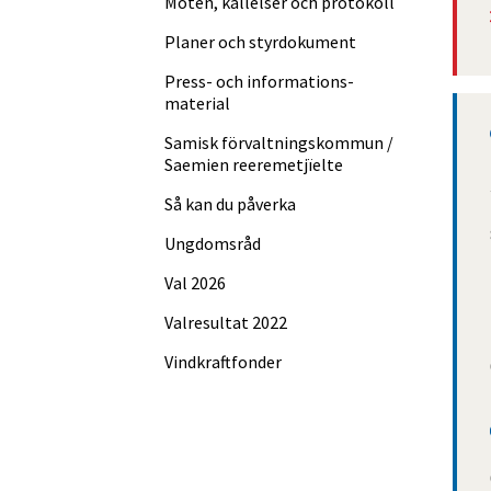
Möten, kallelser och protokoll
Planer och styrdokument
Press- och informations­
material
Samisk förvalt­nings­kommun /
Saemien reere­met­jïelte
Så kan du påverka
Ungdomsråd
Val 2026
Valresultat 2022
Vindkraftfonder