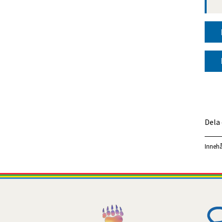
Dela
Innehå