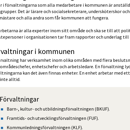
är i förvaltningarna som alla medarbetare i kommunen är anställd
grupper. Det är lärare och socialsekreterare, undersköterskor oc
mästare och alla andra som får kommunen att fungera.
betarna är alla experter inom sitt område och ska se till att politi
tepersoner i organisationen tar fram rapporter och underlag till 
rvaltningar i kommunen
rvaltning har verksamhet inom olika områden med flera beslutsniv
områdeschefer, enhetschefer och arbetsledare. En förvaltning lyd
ltningarna kan det även finnas enheter. En enhet arbetar med ett 
nte alltid. 
Förvaltningar
Barn-, kultur- och utbildningsförvaltningen (BKUF).
Framtids- och utvecklingsförvaltningen (FUF).
Kommunledningsförvaltningen (KLF).