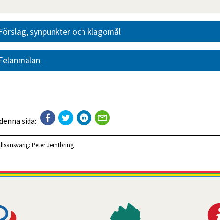
Förslag, synpunkter och klagomål
Felanmälan
 denna sida:
llsansvarig:
Peter Jemtbring