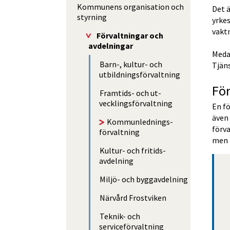
Kommunens organisation och
Det 
styrning
yrkes
vakt
Förvalt­ningar och
avdelningar
Medar
Barn-, kultur- och
Tjäns
utbildnings­förvaltning
Fö
Framtids- och ut­
vecklings­förvaltning
En fö
även 
Kommun­lednings­­
förva
förvaltning
men i
Kultur- och fritids­
avdelning
Miljö- och bygg­avdelning
Närvård Frostviken
Teknik- och
serviceförvaltning