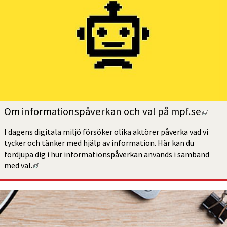
Länk
Om informationspåverkan och val på mpf.se
I dagens digitala miljö försöker olika aktörer påverka vad vi 
tycker och tänker med hjälp av information. Här kan du 
fördjupa dig i hur informationspåverkan används i samband 
Länk till annan webbplats, öppnas i nytt fönster.
med val.