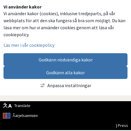
Dela
Dela
Dela
Dela
Vi använder kakor
Vi använder kakor (cookies), inklusive tredjeparts, på vår
på
på
på
via
webbplats för att den ska fungera så bra som möjligt. Du kan
Facebook
Twitter
LinkedIn
email
läsa mer om hur vi använder cookies genom att läsa vår
cookiepolicy.
Läs mer i vår cookiepolicy
Godkänn nödvändiga kakor
Godkänn alla kakor
Anpassa inställningar
Translate
Åarjelsaemien
| Press