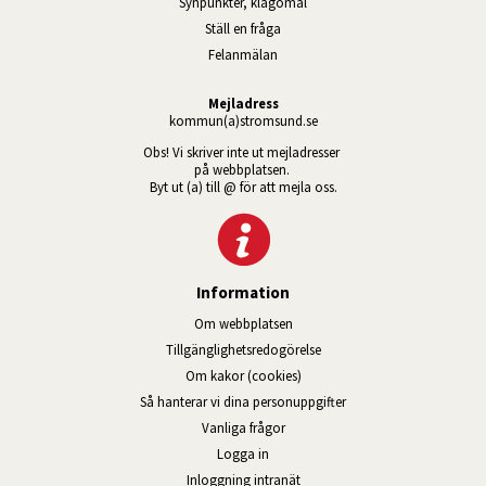
Synpunkter, klagomål
Ställ en fråga
Felanmälan
Mejladress
kommun(a)stromsund.se
Obs! Vi skriver inte ut mejladresser 
på webbplatsen. 
Byt ut (a) till @ för att mejla oss.
Information
Om webbplatsen
Tillgänglig­hets­redo­görelse
Om kakor (cookies)
Så hanterar vi dina personuppgifter
Vanliga frågor
Logga in
Öppnas i nytt fönster.
Inloggning intranät