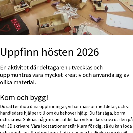
Uppfinn hösten 2026
En aktivitet där deltagaren utvecklas och 
uppmuntras vara mycket kreativ och använda sig av 
olika material.
Kom och bygg!
Du sätter ihop dina uppfinningar, vi har massor med delar, och vi 
handledare hjälper till om du behöver hjälp. Du får såga, borra 
och skruva. Saknas någon specialdel kan vi kanske skriva ut den på 
vår 3D skrivare. Våra lödstationer står klara för dig, så du kan löda 
och koppla in alla elmotorer, batterier och lysdioder som du vill 