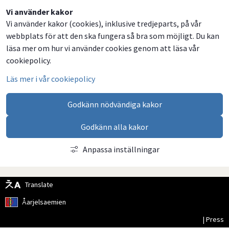
Dela
Dela
Dela
Dela
Vi använder kakor
Vi använder kakor (cookies), inklusive tredjeparts, på vår
på
på
på
via
webbplats för att den ska fungera så bra som möjligt. Du kan
Facebook
Twitter
LinkedIn
email
läsa mer om hur vi använder cookies genom att läsa vår
cookiepolicy.
Läs mer i vår cookiepolicy
Godkänn nödvändiga kakor
Godkänn alla kakor
Anpassa inställningar
Translate
Åarjelsaemien
| Press