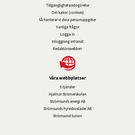
Tillgänglig­hets­redo­görelse
Om kakor (cookies)
Så hanterar vi dina personuppgifter
Vanliga frågor
Logga in
Öppnas i nytt fönster.
Inloggning intranät
Redaktörswebben
Våra webbplatser
Länk till annan webbplats, öppnas i n
E-tjänster
Länk till annan webbplats, öpp
Hjalmar Strömerskolan
Länk till annan webbplats, öppn
Strömsunds energi AB
Länk till annan webbplats, 
Strömsunds hyresbostäder AB
Öppnas i nytt fönster.
Strömsund turism