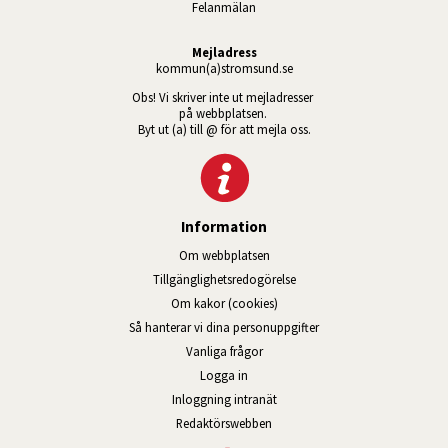
Felanmälan
Mejladress
kommun(a)stromsund.se
Obs! Vi skriver inte ut mejladresser 
på webbplatsen. 
Byt ut (a) till @ för att mejla oss.
Information
Om webbplatsen
Tillgänglig­hets­redo­görelse
Om kakor (cookies)
Så hanterar vi dina personuppgifter
Vanliga frågor
Logga in
Öppnas i nytt fönster.
Inloggning intranät
Redaktörswebben