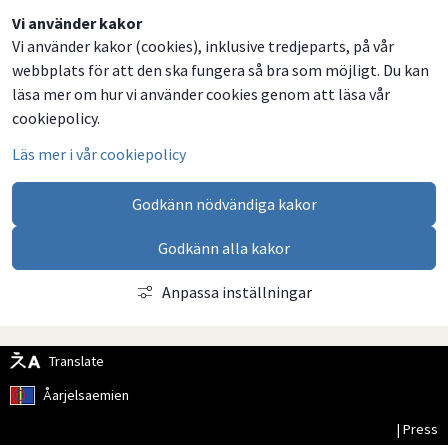
Dela
Dela
Dela
Dela
Vi använder kakor
Vi använder kakor (cookies), inklusive tredjeparts, på vår
på
på
på
via
webbplats för att den ska fungera så bra som möjligt. Du kan
Facebook
Twitter
LinkedIn
email
läsa mer om hur vi använder cookies genom att läsa vår
cookiepolicy.
Läs mer i vår cookiepolicy
Godkänn nödvändiga kakor
Godkänn alla kakor
Anpassa inställningar
Translate
Åarjelsaemien
| Press