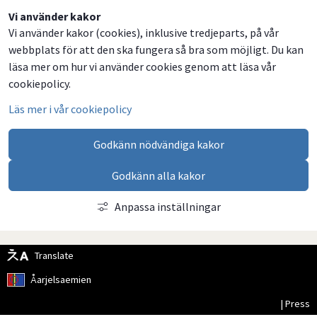
Dela
Dela
Dela
Dela
Vi använder kakor
Vi använder kakor (cookies), inklusive tredjeparts, på vår
på
på
på
via
webbplats för att den ska fungera så bra som möjligt. Du kan
Facebook
Twitter
LinkedIn
email
läsa mer om hur vi använder cookies genom att läsa vår
cookiepolicy.
Läs mer i vår cookiepolicy
Godkänn nödvändiga kakor
Godkänn alla kakor
Anpassa inställningar
Translate
Åarjelsaemien
| Press