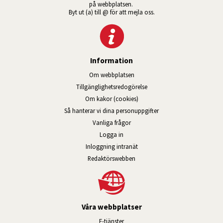
på webbplatsen. 
Byt ut (a) till @ för att mejla oss.
Information
Om webbplatsen
Tillgänglig­hets­redo­görelse
Om kakor (cookies)
Så hanterar vi dina personuppgifter
Vanliga frågor
Logga in
Öppnas i nytt fönster.
Inloggning intranät
Redaktörswebben
Våra webbplatser
Länk till annan webbplats, öppnas i n
E-tjänster