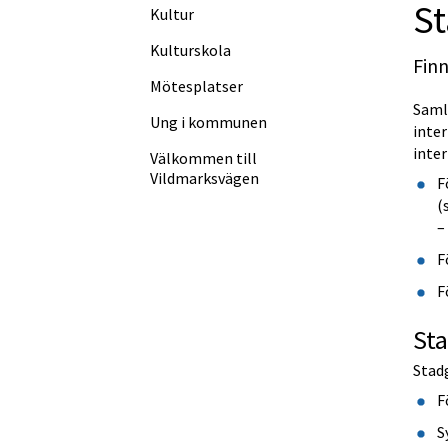
St
Kultur
Kulturskola
Finn
Mötesplatser
Samla
Ung i kommunen
inte
inter
Välkommen till
Vildmarksvägen
F
(
–
F
F
St
Stadg
F
S