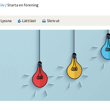
liv
/
Starta en förening
Lyssna
Lättläst
Skriv ut