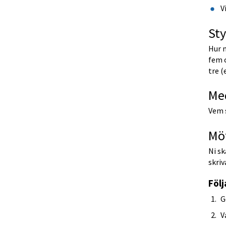
V
Sty
Hur m
fem o
tre (
Me
Vem s
Mö
Ni sk
skriv
Följ
G
V