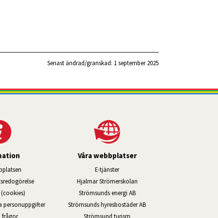
Senast ändrad/granskad: 
1 september 2025
mation
Våra webbplatser
Länk till annan webbplats, öppnas i ny
platsen
E-tjänster
Länk till annan webbplats, öppn
ts­redo­görelse
Hjalmar Strömerskolan
Länk till annan webbplats, öppna
(cookies)
Strömsunds energi AB
Länk till annan webbplats, ö
na personuppgifter
Strömsunds hyresbostäder AB
Öppnas i nytt fönster.
 frågor
Strömsund turism