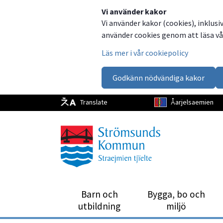
Dela
Dela
Dela
Dela
Vi använder kakor
Vi använder kakor (cookies), inklusi
på
på
på
via
använder cookies genom att läsa vår
Facebook
Twitter
LinkedIn
email
Läs mer i vår cookiepolicy
Godkänn nödvändiga kakor
Translate
Åarjelsaemien
Barn och
Bygga, bo och
utbild­ning
miljö