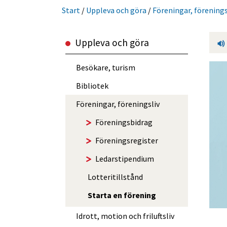
Start
/
Uppleva och göra
/
Föreningar, förenings
Uppleva och göra
Besökare, turism
Bibliotek
Föreningar, föreningsliv
Förenings­bidrag
Förenings­register
Ledar­stipendium
Lotteri­tillstånd
Starta en förening
Idrott, motion och friluftsliv