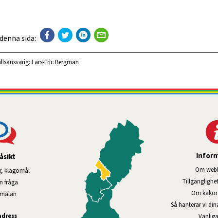
 denna sida:
llsansvarig:
Lars-Eric Bergman
Infor
åsikt
Om webb
r, klagomål
Tillgänglig­he
en fråga
Om kakor 
nmälan
Så hanterar vi di
adress
Vanliga