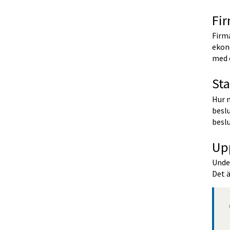
Fi
Firm
ekon
med e
St
Hur 
besl
beslu
Up
Under
Det ä