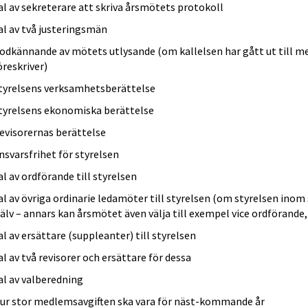
al av sekreterare att skriva årsmötets protokoll
al av två justeringsmän
odkännande av mötets utlysande (om kallelsen har gått ut till 
öreskriver)
tyrelsens verksamhetsberättelse
tyrelsens ekonomiska berättelse
evisorernas berättelse
nsvarsfrihet för styrelsen
al av ordförande till styrelsen
al av övriga ordinarie ledamöter till styrelsen (om styrelsen inom s
jälv – annars kan årsmötet även välja till exempel vice ordförande
al av ersättare (suppleanter) till styrelsen
al av två revisorer och ersättare för dessa
al av valberedning
ur stor medlemsavgiften ska vara för näst-kommande år