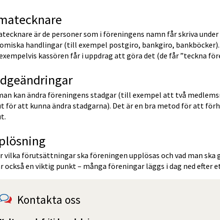
rmatecknare
atecknare är de personer som i föreningens namn får skriva under
omiska handlingar (till exempel postgiro, bankgiro, bankböcker).
xempelvis kassören får i uppdrag att göra det (de får ”teckna för
adgeändringar
man kan ändra föreningens stadgar (till exempel att två medlem
ut för att kunna ändra stadgarna). Det är en bra metod för att f
t.
plösning
 vilka förutsättningar ska föreningen upplösas och vad man ska g
r också en viktig punkt – många föreningar läggs i dag ned efter et
Kontakta oss