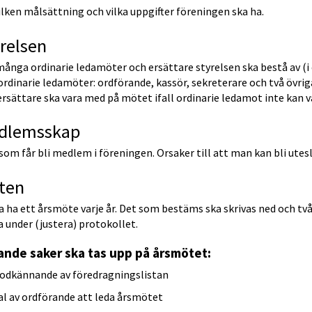
ilken målsättning och vilka uppgifter föreningen ska ha.
relsen
ånga ordinarie ledamöter och ersättare styrelsen ska bestå av (i 
rdinarie ledamöter: ordförande, kassör, sekreterare och två övriga
ersättare ska vara med på mötet ifall ordinarie ledamot inte kan v
dlemsskap
om får bli medlem i föreningen. Orsaker till att man kan bli utes
ten
a ha ett årsmöte varje år. Det som bestäms ska skrivas ned och tv
a under (justera) protokollet.
ande saker ska tas upp på årsmötet:
odkännande av föredragningslistan
al av ordförande att leda årsmötet