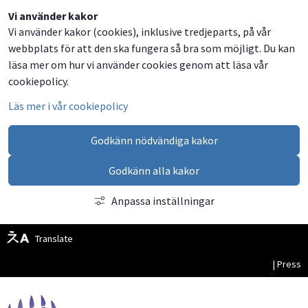
Dela
Dela
Dela
Dela
Besök
Vi använder kakor
Vi använder kakor (cookies), inklusive tredjeparts, på vår
på
på
på
via
oss
webbplats för att den ska fungera så bra som möjligt. Du kan
Facebook
Twitter
LinkedIn
email
på
läsa mer om hur vi använder cookies genom att läsa vår
Facebook
cookiepolicy.
Läs mer i vår cookiepolicy
Godkänn nödvändiga kakor
Godkänn alla kakor
Anpassa inställningar
Translate
| Press