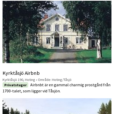
Kyrktåsjö Airbnb
Kyrktåsjö 190, Hoting
• Område:
Hoting/Tåsjö
Airbnbt är en gammal charmig prostgård från
Privatstugor
1700-talet, som ligger vid Tåsjön.