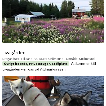
Livagården
Draganäset - Hillsand 700 83394 Strömsund
• Område:
Strömsund
Välkommen till
Övrigt boende, Privatstugor, Ställplats
Livagården – en oas vid Vildmarksvägen.