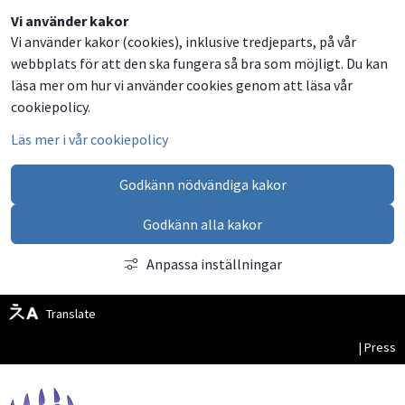
Dela
Dela
Dela
Dela
Besök
Vi använder kakor
Vi använder kakor (cookies), inklusive tredjeparts, på vår
på
på
på
via
oss
webbplats för att den ska fungera så bra som möjligt. Du kan
Facebook
Twitter
LinkedIn
email
på
läsa mer om hur vi använder cookies genom att läsa vår
Facebook
cookiepolicy.
Läs mer i vår cookiepolicy
Godkänn nödvändiga kakor
Godkänn alla kakor
Anpassa inställningar
Translate
| Press