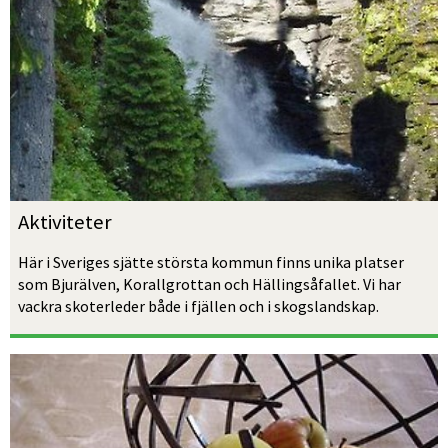
Aktiviteter
Här i Sveriges sjätte största kom­mun finns unika platser 
som Bjur­älven, Korallgrottan och Hällingså­fallet. Vi har 
vackra skoterleder både i fjällen och i skogslandskap.