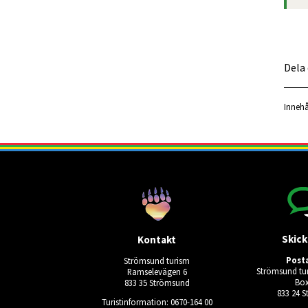
Dela
Innehå
Skick
Kontakt
Post
Strömsund turism
Strömsund tur
Ramselevägen 6
Box
833 35 Strömsund
833 24 
Turistinformation: 0670-164 00