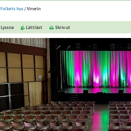
Folkets hus
/
Virveln
Lyssna
Lättläst
Skriv ut