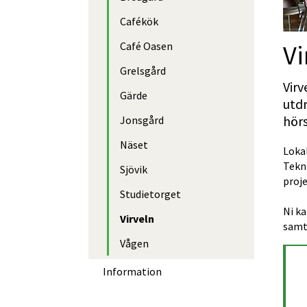
Cafékök
Vi
Café Oasen
Grelsgård
Virv
Gärde
utdr
hörs
Jonsgård
Näset
Lokal
Tekn
Sjövik
proje
Studietorget
Ni k
Virveln
samti
Vågen
Information