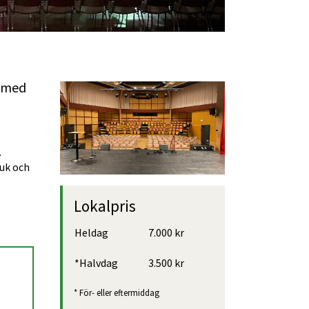
 med 
 
uk och 
Lokalpris
Heldag
7.000 kr
*Halvdag
3.500 kr
* För- eller eftermiddag