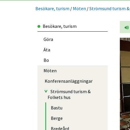
Besökare, turism
/
Möten
/
Strömsund turism & 
Besökare, turism
Göra
Äta
Bo
Möten
Konferens­anlägg­ningar
Strömsund turism &
Folkets hus
Bastu
Berge
Bredgård