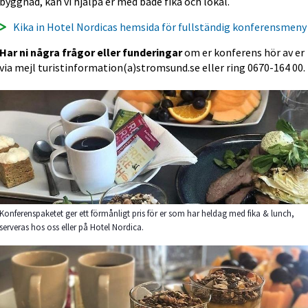
byggnad, kan vi hjälpa er med både fika och lokal.
Kika in Hotel Nordicas hemsida för fullständig konferensmeny
Har ni några frågor eller funderingar
 om er konferens hör av er 
via mejl turistinformation(a)stromsund.se eller ring 0670-164 00.
Konferenspaketet ger ett förmånligt pris för er som har heldag med fika & lunch,
serveras hos oss eller på Hotel Nordica.