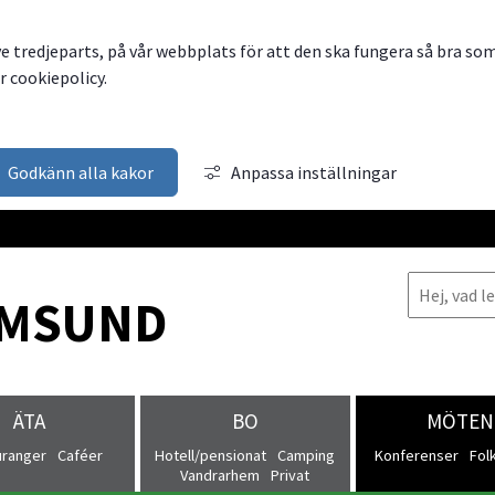
ve tredjeparts, på vår webbplats för att den ska fungera så bra so
 cookiepolicy.
Godkänn alla kakor
Anpassa inställningar
MSUND
ÄTA
BO
MÖTEN
uranger
Caféer
Hotell/pensionat
Camping
Konferenser
Fol
Vandrarhem
Privat