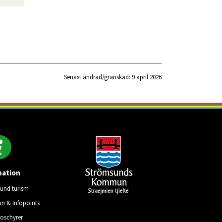
Senast ändrad/granskad: 
9 april 2026
mation
und turism
on & Infopoints
roschyrer