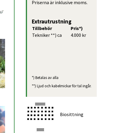
Priserna är inklusive moms.
Länk till annan webbplats, öppnas i nytt fönster.
Extrautrustning
Tillbehör
Pris*)
Tekniker **) ca
4.000 kr
*) Betalas av alla
**) Ljud och kabelmickar för tal ingår.
Biosittning