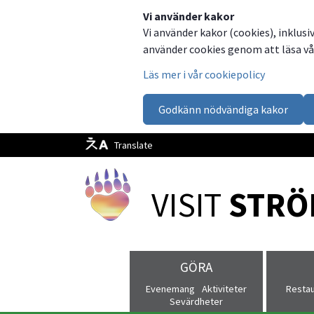
Dela
Dela
Dela
Dela
Besök
Vi använder kakor
Vi använder kakor (cookies), inklusi
på
på
på
via
oss
använder cookies genom att läsa vår
Facebook
Twitter
LinkedIn
email
på
Läs mer i vår cookiepolicy
Facebook
Godkänn nödvändiga kakor
Translate
VISIT 
STRÖ
GÖRA
Evenemang
Aktiviteter
Resta
Sevärdheter