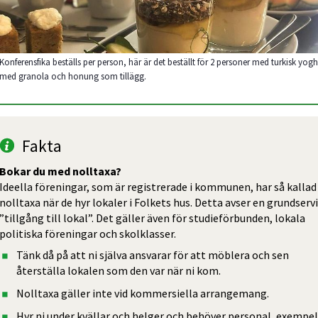
Konferensfika beställs per person, här är det beställt för 2 personer med turkisk yogh
med granola och honung som tillägg.
Fakta
Bokar du med nolltaxa?
Ideella föreningar, som är registrerade i kommunen, har så kallad 
nolltaxa när de hyr lokaler i Folkets hus. Detta avser en grundservi
”tillgång till lokal”. Det gäller även för studieförbunden, lokala 
politiska föreningar och skolklasser.
Tänk då på att ni själva ansvarar för att möblera och sen 
återställa lokalen som den var när ni kom.
Nolltaxa gäller inte vid kommersiella arrangemang.
Hyr ni under kvällar och helger och behöver personal, exempelv