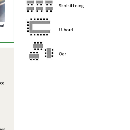
Skolsittning
urt
U-bord
Öar
ce 
is 