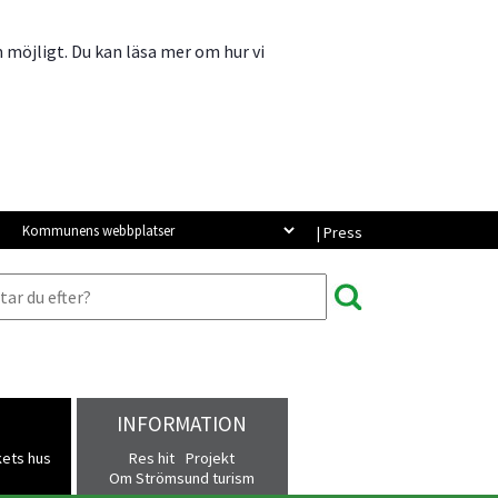
m möjligt. Du kan läsa mer om hur vi
Kommunens webbplatser
| Press
INFORMATION
kets hus
Res hit
Projekt
Om Strömsund turism