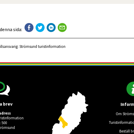
 denna sida:
llsansvarig:
Strömsund turistinformation
a brev
Infor
adress
Om Ströms
istinformation
Turistinformati
 500
Strömsund
Beställ b