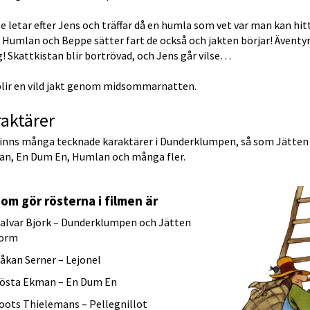
 letar efter Jens och träffar då en humla som vet var man kan hitt
 Humlan och Beppe sätter fart de också och jakten börjar! Äventyre
! Skattkistan blir bortrövad, och Jens går vilse…
blir en vild jakt genom midsommarnatten.
aktärer
finns många tecknade karaktärer i Dunderklumpen, så som Jätten 
an, En Dum En, Humlan och många fler.
om gör rösterna i filmen är
alvar Björk – Dunderklumpen och Jätten 
orm
åkan Serner – Lejonel
östa Ekman – En Dum En
oots Thielemans – Pellegnillot