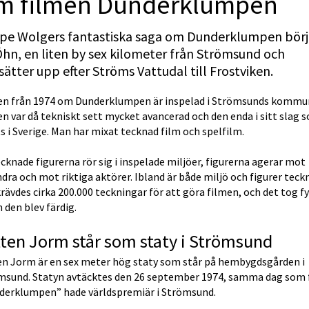
m filmen Dunder­klumpen
pe Wolgers fantastiska saga om Dunderklumpen börj
hn, en liten by sex kilometer från Strömsund och 
sätter upp efter Ströms Vattudal till Frostviken.
en från 1974 om Dunderklumpen är inspelad i Strömsunds kommun
n var då tekniskt sett mycket avancerad och den enda i sitt slag s
s i Sverige. Man har mixat tecknad film och spelfilm.
cknade figurerna rör sig i inspelade miljöer, figurerna agerar mot 
dra och mot riktiga aktörer. Ibland är både miljö och figurer teckn
rävdes cirka 200.000 teckningar för att göra filmen, och det tog fyr
 den blev färdig.
ten Jorm står som staty i Strömsund
en Jorm är en sex meter hög staty som står på hembygdsgården i 
msund. Statyn avtäcktes den 26 september 1974, samma dag som 
derklumpen” hade världspremiär i Strömsund.