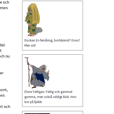
e och 
men. 
Dockan En femåring, bortskämd? Envis?
al. 
Men söt!
t 
ch nu 
er 
ont, 
Elvira Fattigan: Fattig och gammal
ten.
gumma, men också väldigt klok. Hon
bor på fjället.
t och 