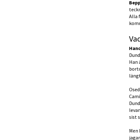
Bepp
teck
Alla 
kom
Va
Hand
Dund
Han ä
borto
längt
Osedd
Cami
Dunde
levan
sist 
Men D
jagar