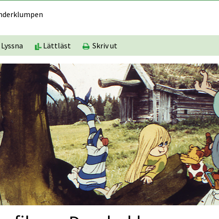
nder­klumpen
Lyssna
Lättläst
Skriv ut