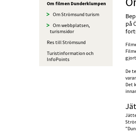
O
Om filmen Dunder­klumpen
Om Strömsund turism
Bep
på Ö
Om webbplatsen,
fort
turismsidor
Res till Strömsund
Film
Filme
Turistinfor­mation och
gjort
InfoPoints
De te
varan
Det k
innan
Jät
Jätt
Strö
”Dun