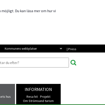
m möjligt. Du kan läsa mer om hur vi
Kommunens webbplatser
| Press
INFORMATION
kets hus
Resa hit
Projekt
Om Strömsund turism