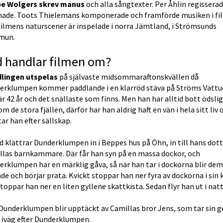
e Wolgers skrev manus
 och alla sångtexter. Per Åhlin regisserad
nade. Toots Thielemans komponerade och framförde musiken i fil
filmens naturscener är inspelade i norra Jämtland, i Strömsunds 
mun.
d handlar filmen om?
lingen utspelas
 på självaste midsommaraftonskvällen då 
erklumpen kommer paddlande i en klarröd stäva på Ströms Vattud
r 42 år och det snällaste som finns. Men han har alltid bott ödslig
m de stora fjällen, därför har han aldrig haft en vän i hela sitt liv o
ar han efter sällskap.
 klättrar Dunderklumpen in i Beppes hus på Öhn, in till hans dott
llas barnkammare. Där får han syn på en massa dockor, och 
rklumpen har en märklig gåva, så när han tar i dockorna blir dem 
de och börjar prata. Kvickt stoppar han ner fyra av dockorna i sin k
stoppar han ner en liten gyllene skattkista. Sedan flyr han ut i nat
underklumpen blir upptäckt av Camillas bror Jens, som tar sin ge
 iväg efter Dunderklumpen.