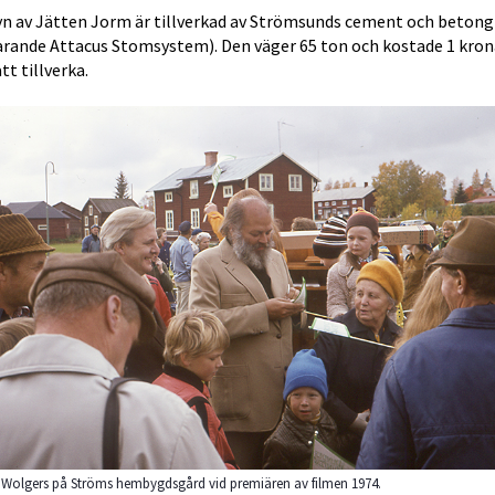
yn av Jätten Jorm är tillverkad av Strömsunds cement och betong 
arande Attacus Stomsystem). Den väger 65 ton och kostade 1 krona
att tillverka.
Wolgers på Ströms hembygdsgård vid premiären av filmen 1974.