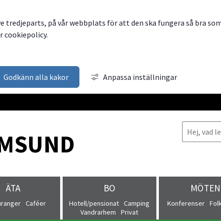
ve tredjeparts, på vår webbplats för att den ska fungera så bra so
 cookiepolicy.
Godkänn alla kakor
Anpassa inställningar
MSUND
ÄTA
BO
MÖTEN
uranger
Caféer
Hotell/pensionat
Camping
Konferenser
Fol
Vandrarhem
Privat