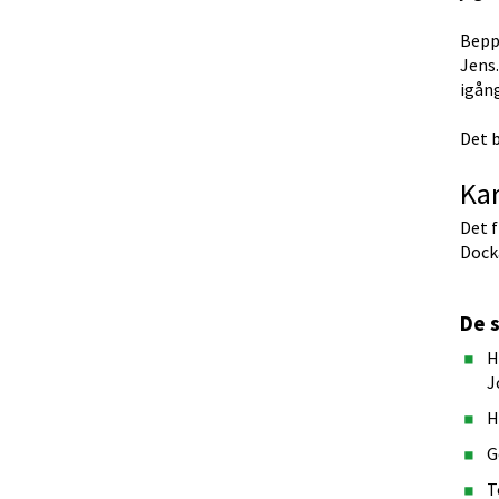
Beppe
Jens.
igång
Det 
Kar
Det 
Dock
De s
H
J
H
G
T