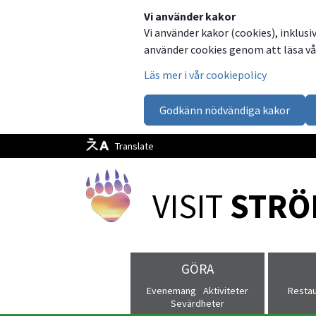
Dela
Dela
Dela
Dela
Besök
Vi använder kakor
Vi använder kakor (cookies), inklusi
på
på
på
via
oss
använder cookies genom att läsa vår
Facebook
Twitter
LinkedIn
email
på
Läs mer i vår cookiepolicy
Facebook
Godkänn nödvändiga kakor
Translate
VISIT 
STRÖ
GÖRA
Evenemang
Aktiviteter
Resta
Sevärdheter