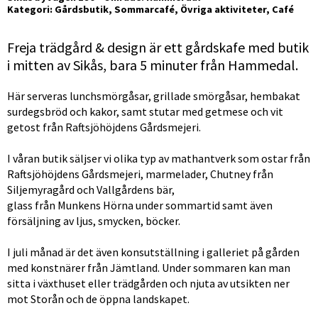
Kategori: Gårdsbutik, Sommarcafé, Övriga aktiviteter, Café
Freja trädgård & design är ett gårdskafe med butik 
i mitten av Sikås, bara 5 minuter från Hammedal.
Här serveras lunchsmörgåsar, grillade smörgåsar, hembakat 
surdegsbröd och kakor, samt stutar med getmese och vit 
getost från Raftsjöhöjdens Gårdsmejeri.
I våran butik säljser vi olika typ av mathantverk som ostar från 
Raftsjöhöjdens Gårdsmejeri, marmelader, Chutney från 
Siljemyragård och Vallgårdens bär,
glass från Munkens Hörna under sommartid samt även 
försäljning av ljus, smycken, böcker.
I juli månad är det även konsutställning i galleriet på gården 
med konstnärer från Jämtland. Under sommaren kan man 
sitta i växthuset eller trädgården och njuta av utsikten ner 
mot Storån och de öppna landskapet.