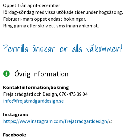
Öppet från april-december
lördag-söndag med vissa utökade tider under högsäsong.
Februari-mars öppet endast bokningar.
Ring gärna eller skriv ett sms innan ankomst.
Pernilla önskar er alla välkommen!
Övrig information
Kontaktinformation/bokning
Freja trädgård och Design, 070-475 39 04
info@frejatradgarddesign.se
Instagram: 
Länk till an
https://www.instagram.com/frejatradgarddesign/
Facebook: