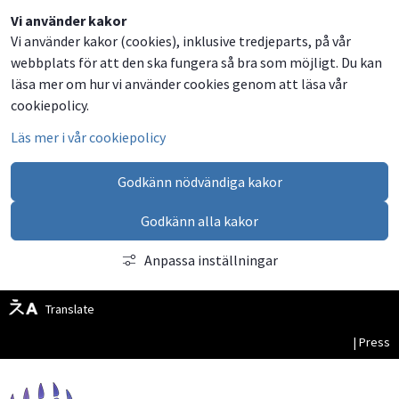
Dela
Dela
Dela
Dela
Besök
Vi använder kakor
Vi använder kakor (cookies), inklusive tredjeparts, på vår
på
på
på
via
oss
webbplats för att den ska fungera så bra som möjligt. Du kan
Facebook
Twitter
LinkedIn
email
på
läsa mer om hur vi använder cookies genom att läsa vår
Facebook
cookiepolicy.
Läs mer i vår cookiepolicy
Godkänn nödvändiga kakor
Godkänn alla kakor
Anpassa inställningar
Translate
| Press